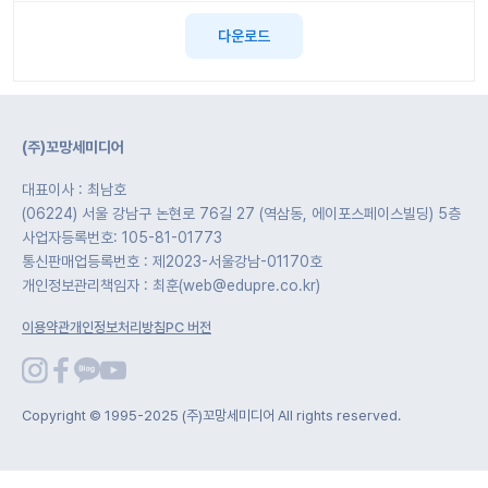
놀
이
다운로드
계
획
안
놀이
(주)꼬망세미디어
주제
월간
별
계획
계획
안
대표이사 : 최남호
안
(06224) 서울 강남구 논현로 76길 27 (역삼동, 에이포스페이스빌딩) 5층
사업자등록번호: 105-81-01773
주간
단위
통신판매업등록번호 : 제2023-서울강남-01170호
계획
계획
개인정보관리책임자 : 최훈(web@edupre.co.kr)
안
안
이용약관
개인정보처리방침
PC 버전
기본
안전
생활
교육
습관
Copyright © 1995-2025 (주)꼬망세미디어 All rights reserved.
놀
이