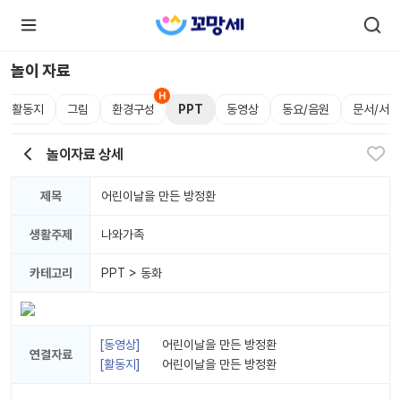
놀이 자료
활동지
그림
환경구성
PPT
동영상
동요/음원
문서/서식
로
로
그
그
인
놀이자료 상세
하
인
시
회
면
원가
더
제목
어린이날을 만든 방정환
많
입
은
서
생활주제
나와가족
비
스
를
카테고리
PPT > 동화
이
용
하
실
수
있
어린이날을 만든 방정환
연결자료
어
어린이날을 만든 방정환
요.